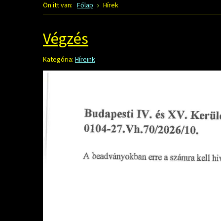
Ön itt van:
Főlap
Hírek
Végzés
Kategória:
Híreink