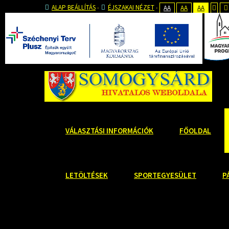
ALAP BEÁLLÍTÁS
ÉJSZAKAI NÉZET
AA
AA
AA
VÁLASZTÁSI INFORMÁCIÓK
FŐOLDAL
LETÖLTÉSEK
SPORTEGYESÜLET
P