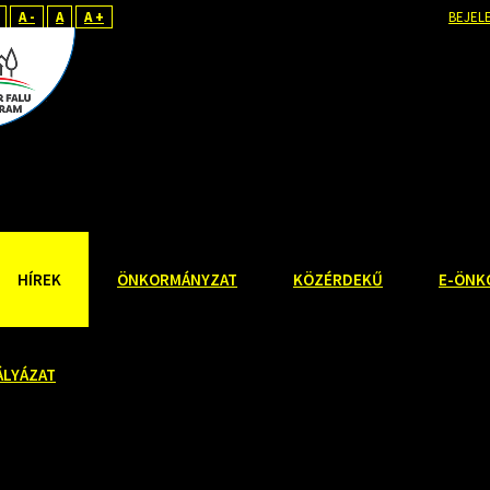
A -
A
A +
BEJEL
HÍREK
ÖNKORMÁNYZAT
KÖZÉRDEKŰ
E-ÖNK
ÁLYÁZAT