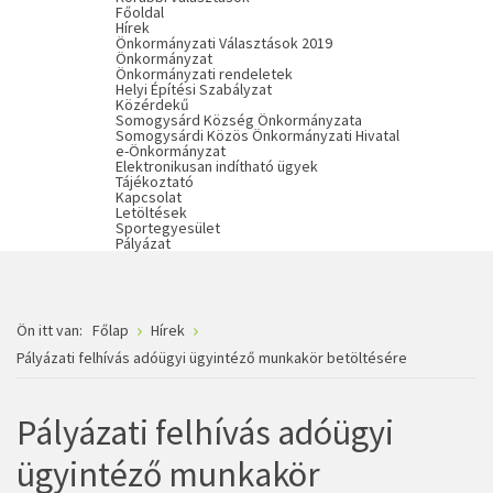
Főoldal
Hírek
Önkormányzati Választások 2019
Önkormányzat
Önkormányzati rendeletek
Helyi Építési Szabályzat
Közérdekű
Somogysárd Község Önkormányzata
Somogysárdi Közös Önkormányzati Hivatal
e-Önkormányzat
Elektronikusan indítható ügyek
Tájékoztató
Kapcsolat
Letöltések
Sportegyesület
Pályázat
Ön itt van:
Főlap
Hírek
Pályázati felhívás adóügyi ügyintéző munkakör betöltésére
Pályázati felhívás adóügyi
ügyintéző munkakör