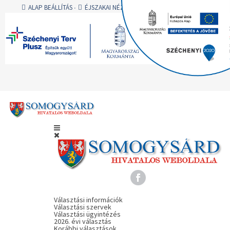
ALAP BEÁLLÍTÁS
ÉJSZAKAI NÉZET
AA
AA
AA
A -
A
A +
BEJELENTKEZÉS
Választási információk
Választási szervek
Választási ügyintézés
2026. évi választás
Korábbi választások