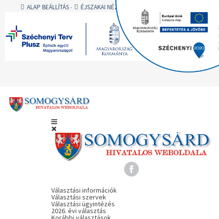
ALAP BEÁLLÍTÁS
ÉJSZAKAI NÉZET
AA
AA
AA
A -
A
A +
BEJELENTKEZÉS
Választási információk
Választási szervek
Választási ügyintézés
2026. évi választás
Korábbi választások