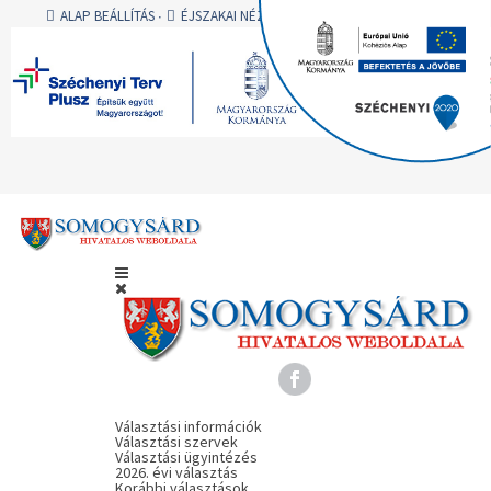
ALAP BEÁLLÍTÁS
ÉJSZAKAI NÉZET
AA
AA
AA
A -
A
A +
BEJELENTKEZÉS
Választási információk
Választási szervek
Választási ügyintézés
2026. évi választás
Korábbi választások