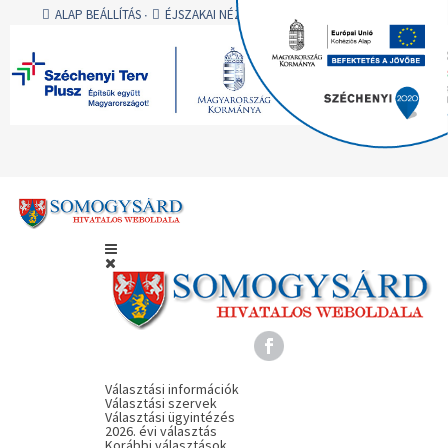
ALAP BEÁLLÍTÁS
ÉJSZAKAI NÉZET
AA
AA
AA
A -
A
A +
BEJELENTKEZÉS
Választási információk
Választási szervek
Választási ügyintézés
2026. évi választás
Korábbi választások